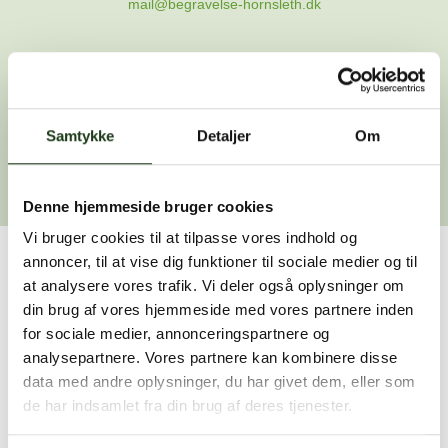
mail@begravelse-hornsleth.dk
Gå til forsiden
Samtykke
Gå tilbage
Detaljer
Om
Denne hjemmeside bruger cookies
Vi bruger cookies til at tilpasse vores indhold og
annoncer, til at vise dig funktioner til sociale medier og til
Har du brug for hjælp?
at analysere vores trafik. Vi deler også oplysninger om
din brug af vores hjemmeside med vores partnere inden
Vi er her for at hjælpe dig. Du er velkommen til at kontakte
for sociale medier, annonceringspartnere og
os, hvis du har spørgsmål eller brug for assistance.
analysepartnere. Vores partnere kan kombinere disse
data med andre oplysninger, du har givet dem, eller som
de har indsamlet fra din brug af deres tjenester.
59 45 10 14
Find nærmeste afdeling