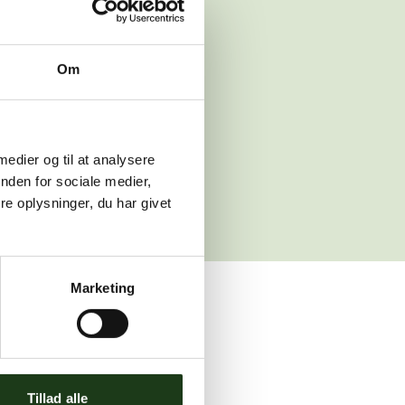
 venligst igen
Om
sleth.dk
 medier og til at analysere
nden for sociale medier,
e oplysninger, du har givet
Marketing
ler brug for assistance.
Tillad alle