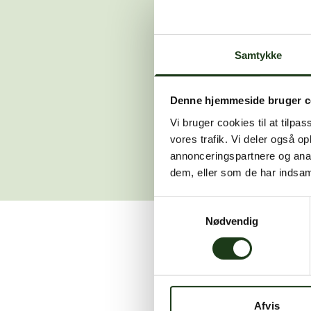
Der opstod en
Samtykke
Hvis du 
Denne hjemmeside bruger c
Vi bruger cookies til at tilpas
vores trafik. Vi deler også 
annonceringspartnere og anal
dem, eller som de har indsaml
Samtykkevalg
Nødvendig
Vi er her for at hjælpe
Afvis