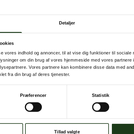
 intern serverfejl. Vi arbejder på at løse problemet. Prøv
senere.
Detaljer
mener, at dette er en fejl, kan du kontakte os på
mail@begravelse-horn
ookies
se vores indhold og annoncer, til at vise dig funktioner til sociale
Gå til forsiden
Gå tilbage
oplysninger om din brug af vores hjemmeside med vores partnere i
ysepartnere. Vores partnere kan kombinere disse data med andr
et fra din brug af deres tjenester.
Præferencer
Statistik
Har du brug for hjælp?
 dig. Du er velkommen til at kontakte os, hvis du har spørgsmål el
Tillad valgte
59 45 10 14
Find nærmeste afdeling