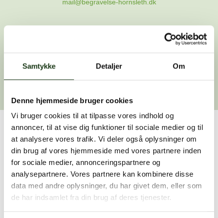
mail@begravelse-hornsleth.dk
Gå til forsiden
Samtykke
Gå tilbage
Detaljer
Om
Denne hjemmeside bruger cookies
Vi bruger cookies til at tilpasse vores indhold og
annoncer, til at vise dig funktioner til sociale medier og til
Har du brug for hjælp?
at analysere vores trafik. Vi deler også oplysninger om
din brug af vores hjemmeside med vores partnere inden
Vi er her for at hjælpe dig. Du er velkommen til at kontakte
for sociale medier, annonceringspartnere og
os, hvis du har spørgsmål eller brug for assistance.
analysepartnere. Vores partnere kan kombinere disse
data med andre oplysninger, du har givet dem, eller som
de har indsamlet fra din brug af deres tjenester.
59 45 10 14
Find nærmeste afdeling