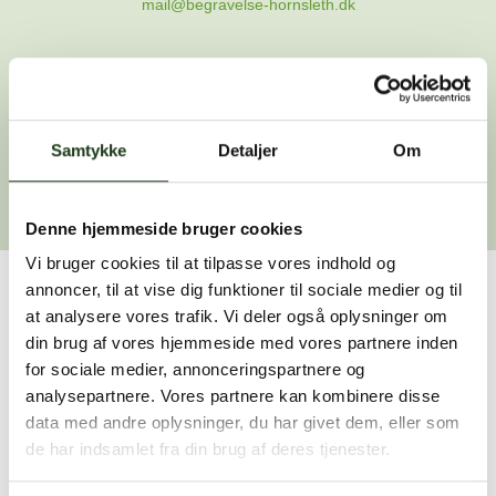
mail@begravelse-hornsleth.dk
Gå til forsiden
Samtykke
Gå tilbage
Detaljer
Om
Denne hjemmeside bruger cookies
Vi bruger cookies til at tilpasse vores indhold og
annoncer, til at vise dig funktioner til sociale medier og til
Har du brug for hjælp?
at analysere vores trafik. Vi deler også oplysninger om
din brug af vores hjemmeside med vores partnere inden
Vi er her for at hjælpe dig. Du er velkommen til at kontakte
for sociale medier, annonceringspartnere og
os, hvis du har spørgsmål eller brug for assistance.
analysepartnere. Vores partnere kan kombinere disse
data med andre oplysninger, du har givet dem, eller som
de har indsamlet fra din brug af deres tjenester.
59 45 10 14
Find nærmeste afdeling