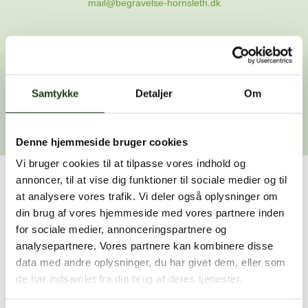
mail@begravelse-hornsleth.dk
Gå til forsiden
Samtykke
Gå tilbage
Detaljer
Om
Denne hjemmeside bruger cookies
Vi bruger cookies til at tilpasse vores indhold og
annoncer, til at vise dig funktioner til sociale medier og til
Har du brug for hjælp?
at analysere vores trafik. Vi deler også oplysninger om
din brug af vores hjemmeside med vores partnere inden
Vi er her for at hjælpe dig. Du er velkommen til at kontakte
for sociale medier, annonceringspartnere og
os, hvis du har spørgsmål eller brug for assistance.
analysepartnere. Vores partnere kan kombinere disse
data med andre oplysninger, du har givet dem, eller som
de har indsamlet fra din brug af deres tjenester.
59 45 10 14
Find nærmeste afdeling