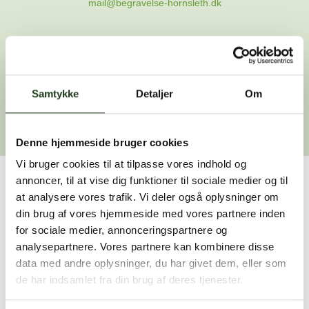
mail@begravelse-hornsleth.dk
Gå til forsiden
Samtykke
Gå tilbage
Detaljer
Om
Denne hjemmeside bruger cookies
Vi bruger cookies til at tilpasse vores indhold og
annoncer, til at vise dig funktioner til sociale medier og til
Har du brug for hjælp?
at analysere vores trafik. Vi deler også oplysninger om
din brug af vores hjemmeside med vores partnere inden
Vi er her for at hjælpe dig. Du er velkommen til at kontakte
for sociale medier, annonceringspartnere og
os, hvis du har spørgsmål eller brug for assistance.
analysepartnere. Vores partnere kan kombinere disse
data med andre oplysninger, du har givet dem, eller som
de har indsamlet fra din brug af deres tjenester.
59 45 10 14
Find nærmeste afdeling