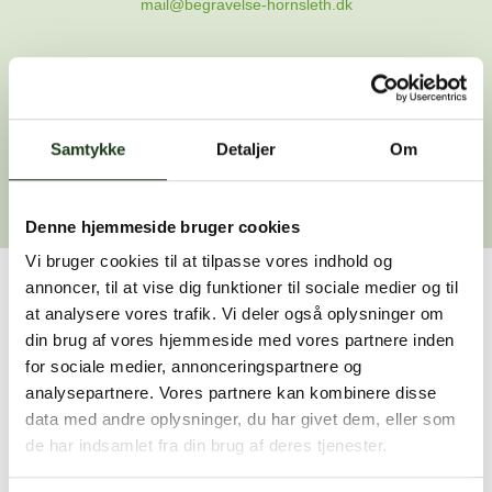
mail@begravelse-hornsleth.dk
Gå til forsiden
Samtykke
Gå tilbage
Detaljer
Om
Denne hjemmeside bruger cookies
Vi bruger cookies til at tilpasse vores indhold og
annoncer, til at vise dig funktioner til sociale medier og til
Har du brug for hjælp?
at analysere vores trafik. Vi deler også oplysninger om
din brug af vores hjemmeside med vores partnere inden
Vi er her for at hjælpe dig. Du er velkommen til at kontakte
for sociale medier, annonceringspartnere og
os, hvis du har spørgsmål eller brug for assistance.
analysepartnere. Vores partnere kan kombinere disse
data med andre oplysninger, du har givet dem, eller som
de har indsamlet fra din brug af deres tjenester.
59 45 10 14
Find nærmeste afdeling