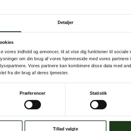
 intern serverfejl. Vi arbejder på at løse problemet. Prøv
senere.
Detaljer
mener, at dette er en fejl, kan du kontakte os på
mail@begravelse-horn
ookies
se vores indhold og annoncer, til at vise dig funktioner til sociale
Gå til forsiden
Gå tilbage
oplysninger om din brug af vores hjemmeside med vores partnere i
ysepartnere. Vores partnere kan kombinere disse data med andr
et fra din brug af deres tjenester.
Præferencer
Statistik
Har du brug for hjælp?
 dig. Du er velkommen til at kontakte os, hvis du har spørgsmål el
Tillad valgte
59 45 10 14
Find nærmeste afdeling