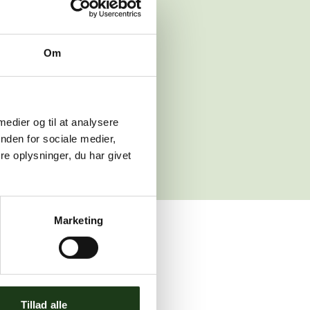
 venligst igen
Om
sleth.dk
 medier og til at analysere
nden for sociale medier,
e oplysninger, du har givet
Marketing
ler brug for assistance.
Tillad alle