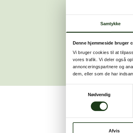
Der opstod en
Samtykke
Hvis du 
Denne hjemmeside bruger c
Vi bruger cookies til at tilpas
vores trafik. Vi deler også 
annonceringspartnere og anal
dem, eller som de har indsaml
Samtykkevalg
Nødvendig
Vi er her for at hjælpe
Afvis