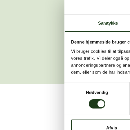
Der opstod en
Samtykke
Hvis du 
Denne hjemmeside bruger c
Vi bruger cookies til at tilpas
vores trafik. Vi deler også 
annonceringspartnere og anal
dem, eller som de har indsaml
Samtykkevalg
Nødvendig
Vi er her for at hjælpe
Afvis