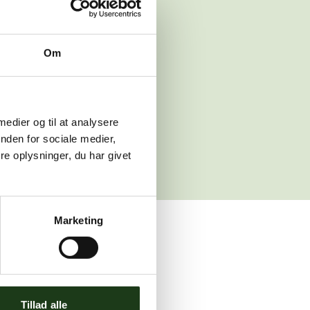
 venligst igen
Om
sleth.dk
 medier og til at analysere
nden for sociale medier,
e oplysninger, du har givet
Marketing
ler brug for assistance.
Tillad alle