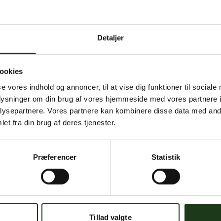
 intern serverfejl. Vi arbejder på at løse problemet. Prøv
senere.
Detaljer
mener, at dette er en fejl, kan du kontakte os på
mail@begravelse-horn
ookies
se vores indhold og annoncer, til at vise dig funktioner til sociale
Gå til forsiden
Gå tilbage
oplysninger om din brug af vores hjemmeside med vores partnere i
ysepartnere. Vores partnere kan kombinere disse data med andr
et fra din brug af deres tjenester.
Præferencer
Statistik
Har du brug for hjælp?
 dig. Du er velkommen til at kontakte os, hvis du har spørgsmål el
Tillad valgte
59 45 10 14
Find nærmeste afdeling