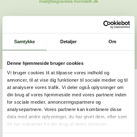
mail@begravelse-hornsleth.dk
Gå til forsiden
Samtykke
Gå tilbage
Detaljer
Om
Denne hjemmeside bruger cookies
Vi bruger cookies til at tilpasse vores indhold og
annoncer, til at vise dig funktioner til sociale medier og til
Har du brug for hjælp?
at analysere vores trafik. Vi deler også oplysninger om
din brug af vores hjemmeside med vores partnere inden
Vi er her for at hjælpe dig. Du er velkommen til at kontakte
for sociale medier, annonceringspartnere og
os, hvis du har spørgsmål eller brug for assistance.
analysepartnere. Vores partnere kan kombinere disse
data med andre oplysninger, du har givet dem, eller som
de har indsamlet fra din brug af deres tjenester.
59 45 10 14
Find nærmeste afdeling