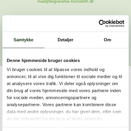
mail@begravelse-hornsleth.dk
Gå til forsiden
Samtykke
Gå tilbage
Detaljer
Om
Denne hjemmeside bruger cookies
Vi bruger cookies til at tilpasse vores indhold og
annoncer, til at vise dig funktioner til sociale medier og til
Har du brug for hjælp?
at analysere vores trafik. Vi deler også oplysninger om
din brug af vores hjemmeside med vores partnere inden
Vi er her for at hjælpe dig. Du er velkommen til at kontakte
for sociale medier, annonceringspartnere og
os, hvis du har spørgsmål eller brug for assistance.
analysepartnere. Vores partnere kan kombinere disse
data med andre oplysninger, du har givet dem, eller som
de har indsamlet fra din brug af deres tjenester.
59 45 10 14
Find nærmeste afdeling