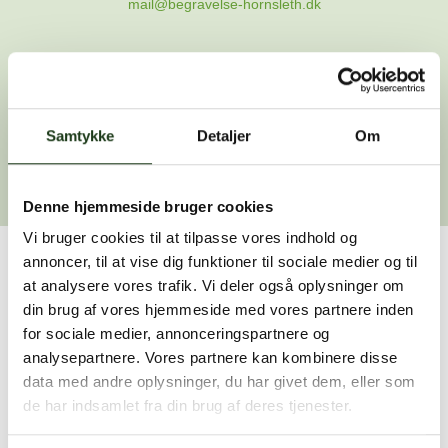
mail@begravelse-hornsleth.dk
Gå til forsiden
Samtykke
Gå tilbage
Detaljer
Om
Denne hjemmeside bruger cookies
Vi bruger cookies til at tilpasse vores indhold og
annoncer, til at vise dig funktioner til sociale medier og til
Har du brug for hjælp?
at analysere vores trafik. Vi deler også oplysninger om
din brug af vores hjemmeside med vores partnere inden
Vi er her for at hjælpe dig. Du er velkommen til at kontakte
for sociale medier, annonceringspartnere og
os, hvis du har spørgsmål eller brug for assistance.
analysepartnere. Vores partnere kan kombinere disse
data med andre oplysninger, du har givet dem, eller som
de har indsamlet fra din brug af deres tjenester.
59 45 10 14
Find nærmeste afdeling