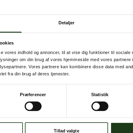
 intern serverfejl. Vi arbejder på at løse problemet. Prøv
senere.
Detaljer
mener, at dette er en fejl, kan du kontakte os på
mail@begravelse-horn
ookies
se vores indhold og annoncer, til at vise dig funktioner til sociale
Gå til forsiden
Gå tilbage
oplysninger om din brug af vores hjemmeside med vores partnere i
ysepartnere. Vores partnere kan kombinere disse data med andr
et fra din brug af deres tjenester.
Præferencer
Statistik
Har du brug for hjælp?
 dig. Du er velkommen til at kontakte os, hvis du har spørgsmål el
Tillad valgte
59 45 10 14
Find nærmeste afdeling