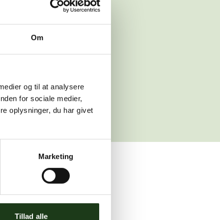
 venligst igen
Om
sleth.dk
 medier og til at analysere
nden for sociale medier,
e oplysninger, du har givet
Marketing
ler brug for assistance.
Tillad alle