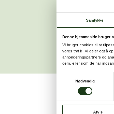
Der opstod en
Samtykke
Hvis du 
Denne hjemmeside bruger c
Vi bruger cookies til at tilpas
vores trafik. Vi deler også 
annonceringspartnere og anal
dem, eller som de har indsaml
Samtykkevalg
Nødvendig
Vi er her for at hjælpe
Afvis