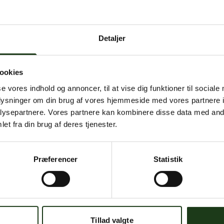
 intern serverfejl. Vi arbejder på at løse problemet. Prøv
senere.
Detaljer
mener, at dette er en fejl, kan du kontakte os på
mail@begravelse-horn
ookies
se vores indhold og annoncer, til at vise dig funktioner til sociale
Gå til forsiden
Gå tilbage
oplysninger om din brug af vores hjemmeside med vores partnere i
ysepartnere. Vores partnere kan kombinere disse data med andr
et fra din brug af deres tjenester.
Præferencer
Statistik
Har du brug for hjælp?
 dig. Du er velkommen til at kontakte os, hvis du har spørgsmål el
Tillad valgte
59 45 10 14
Find nærmeste afdeling