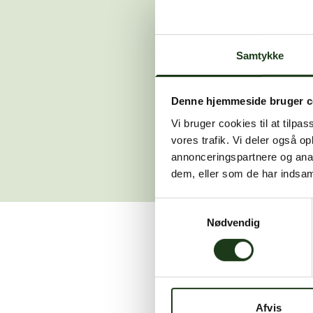
Der opstod en
Samtykke
Hvis du 
Denne hjemmeside bruger c
Vi bruger cookies til at tilpas
vores trafik. Vi deler også 
annonceringspartnere og anal
dem, eller som de har indsaml
Samtykkevalg
Nødvendig
Vi er her for at hjælpe
Afvis