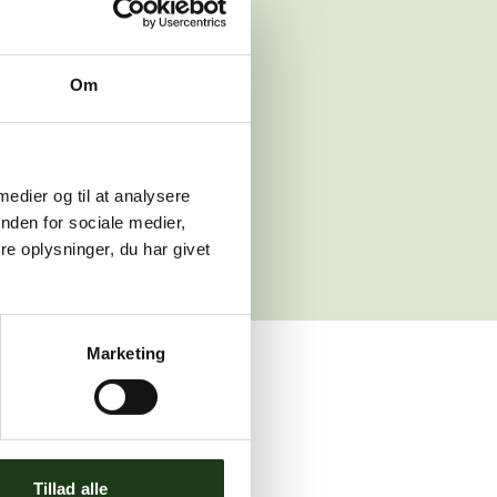
 venligst igen
Om
sleth.dk
 medier og til at analysere
nden for sociale medier,
e oplysninger, du har givet
Marketing
ler brug for assistance.
Tillad alle