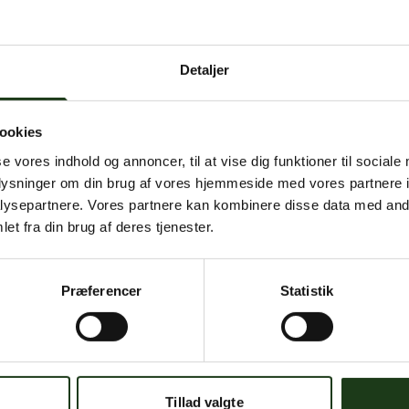
 intern serverfejl. Vi arbejder på at løse problemet. Prøv
senere.
Detaljer
mener, at dette er en fejl, kan du kontakte os på
mail@begravelse-horn
ookies
se vores indhold og annoncer, til at vise dig funktioner til sociale
Gå til forsiden
Gå tilbage
oplysninger om din brug af vores hjemmeside med vores partnere i
ysepartnere. Vores partnere kan kombinere disse data med andr
et fra din brug af deres tjenester.
Præferencer
Statistik
Har du brug for hjælp?
 dig. Du er velkommen til at kontakte os, hvis du har spørgsmål el
Tillad valgte
59 45 10 14
Find nærmeste afdeling