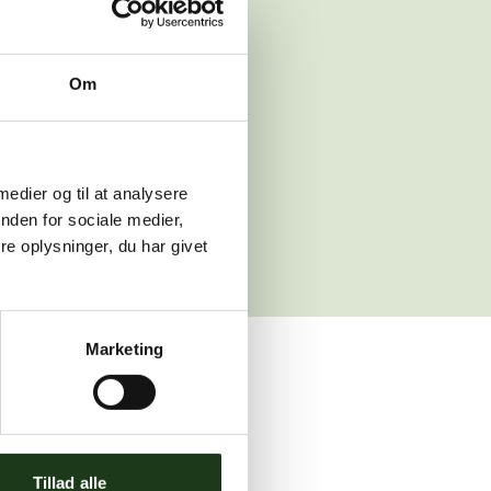
 venligst igen
Om
sleth.dk
 medier og til at analysere
nden for sociale medier,
e oplysninger, du har givet
Marketing
ler brug for assistance.
Tillad alle