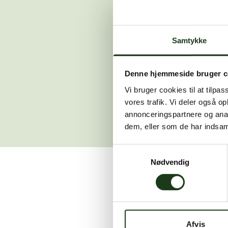
Der opstod en
Samtykke
Hvis du 
Denne hjemmeside bruger c
Vi bruger cookies til at tilpas
vores trafik. Vi deler også 
annonceringspartnere og anal
dem, eller som de har indsaml
Samtykkevalg
Nødvendig
Vi er her for at hjælpe
Afvis