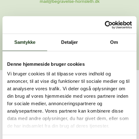
mail@begravelse-hornsleth.dk
Gå til forsiden
Samtykke
Gå tilbage
Detaljer
Om
Denne hjemmeside bruger cookies
Vi bruger cookies til at tilpasse vores indhold og
annoncer, til at vise dig funktioner til sociale medier og til
Har du brug for hjælp?
at analysere vores trafik. Vi deler også oplysninger om
din brug af vores hjemmeside med vores partnere inden
Vi er her for at hjælpe dig. Du er velkommen til at kontakte
for sociale medier, annonceringspartnere og
os, hvis du har spørgsmål eller brug for assistance.
analysepartnere. Vores partnere kan kombinere disse
data med andre oplysninger, du har givet dem, eller som
de har indsamlet fra din brug af deres tjenester.
59 45 10 14
Find nærmeste afdeling