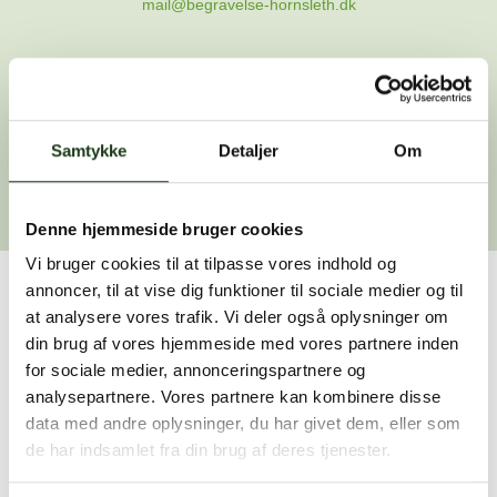
mail@begravelse-hornsleth.dk
Gå til forsiden
Samtykke
Gå tilbage
Detaljer
Om
Denne hjemmeside bruger cookies
Vi bruger cookies til at tilpasse vores indhold og
annoncer, til at vise dig funktioner til sociale medier og til
Har du brug for hjælp?
at analysere vores trafik. Vi deler også oplysninger om
din brug af vores hjemmeside med vores partnere inden
Vi er her for at hjælpe dig. Du er velkommen til at kontakte
for sociale medier, annonceringspartnere og
os, hvis du har spørgsmål eller brug for assistance.
analysepartnere. Vores partnere kan kombinere disse
data med andre oplysninger, du har givet dem, eller som
de har indsamlet fra din brug af deres tjenester.
59 45 10 14
Find nærmeste afdeling