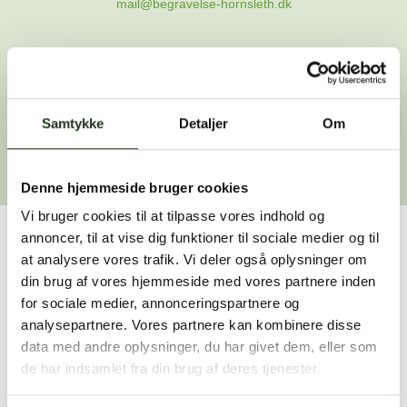
mail@begravelse-hornsleth.dk
Gå til forsiden
Samtykke
Gå tilbage
Detaljer
Om
Denne hjemmeside bruger cookies
Vi bruger cookies til at tilpasse vores indhold og
annoncer, til at vise dig funktioner til sociale medier og til
Har du brug for hjælp?
at analysere vores trafik. Vi deler også oplysninger om
din brug af vores hjemmeside med vores partnere inden
Vi er her for at hjælpe dig. Du er velkommen til at kontakte
for sociale medier, annonceringspartnere og
os, hvis du har spørgsmål eller brug for assistance.
analysepartnere. Vores partnere kan kombinere disse
data med andre oplysninger, du har givet dem, eller som
de har indsamlet fra din brug af deres tjenester.
59 45 10 14
Find nærmeste afdeling