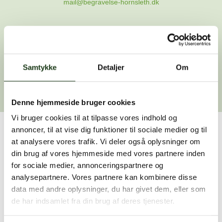
mail@begravelse-hornsleth.dk
Gå til forsiden
Samtykke
Gå tilbage
Detaljer
Om
Denne hjemmeside bruger cookies
Vi bruger cookies til at tilpasse vores indhold og
annoncer, til at vise dig funktioner til sociale medier og til
Har du brug for hjælp?
at analysere vores trafik. Vi deler også oplysninger om
din brug af vores hjemmeside med vores partnere inden
Vi er her for at hjælpe dig. Du er velkommen til at kontakte
for sociale medier, annonceringspartnere og
os, hvis du har spørgsmål eller brug for assistance.
analysepartnere. Vores partnere kan kombinere disse
data med andre oplysninger, du har givet dem, eller som
de har indsamlet fra din brug af deres tjenester.
59 45 10 14
Find nærmeste afdeling