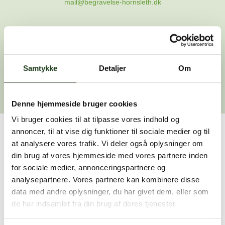
mail@begravelse-hornsleth.dk
Gå til forsiden
Samtykke
Gå tilbage
Detaljer
Om
Denne hjemmeside bruger cookies
Vi bruger cookies til at tilpasse vores indhold og
annoncer, til at vise dig funktioner til sociale medier og til
Har du brug for hjælp?
at analysere vores trafik. Vi deler også oplysninger om
din brug af vores hjemmeside med vores partnere inden
Vi er her for at hjælpe dig. Du er velkommen til at kontakte
for sociale medier, annonceringspartnere og
os, hvis du har spørgsmål eller brug for assistance.
analysepartnere. Vores partnere kan kombinere disse
data med andre oplysninger, du har givet dem, eller som
de har indsamlet fra din brug af deres tjenester.
59 45 10 14
Find nærmeste afdeling