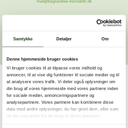
mail@begravelse-hornsleth.dk
Gå til forsiden
Samtykke
Gå tilbage
Detaljer
Om
Denne hjemmeside bruger cookies
Vi bruger cookies til at tilpasse vores indhold og
annoncer, til at vise dig funktioner til sociale medier og til
Har du brug for hjælp?
at analysere vores trafik. Vi deler også oplysninger om
din brug af vores hjemmeside med vores partnere inden
Vi er her for at hjælpe dig. Du er velkommen til at kontakte
for sociale medier, annonceringspartnere og
os, hvis du har spørgsmål eller brug for assistance.
analysepartnere. Vores partnere kan kombinere disse
data med andre oplysninger, du har givet dem, eller som
de har indsamlet fra din brug af deres tjenester.
59 45 10 14
Find nærmeste afdeling