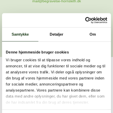
mail@begravelse-hornsleth.dk
Gå til forsiden
Samtykke
Gå tilbage
Detaljer
Om
Denne hjemmeside bruger cookies
Vi bruger cookies til at tilpasse vores indhold og
annoncer, til at vise dig funktioner til sociale medier og til
Har du brug for hjælp?
at analysere vores trafik. Vi deler også oplysninger om
din brug af vores hjemmeside med vores partnere inden
Vi er her for at hjælpe dig. Du er velkommen til at kontakte
for sociale medier, annonceringspartnere og
os, hvis du har spørgsmål eller brug for assistance.
analysepartnere. Vores partnere kan kombinere disse
data med andre oplysninger, du har givet dem, eller som
de har indsamlet fra din brug af deres tjenester.
59 45 10 14
Find nærmeste afdeling