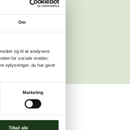
 venligst igen
Om
sleth.dk
 medier og til at analysere
nden for sociale medier,
e oplysninger, du har givet
Marketing
ler brug for assistance.
Tillad alle