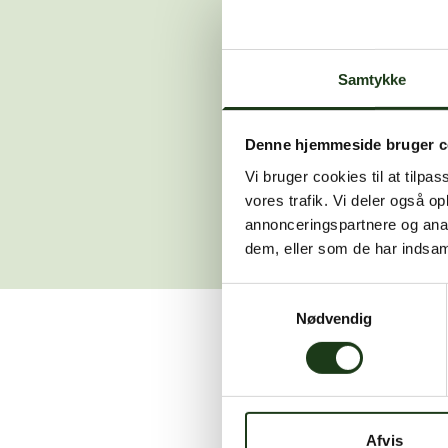
Der opstod en
Samtykke
Hvis du 
Denne hjemmeside bruger c
Vi bruger cookies til at tilpas
vores trafik. Vi deler også 
annonceringspartnere og anal
dem, eller som de har indsaml
Samtykkevalg
Nødvendig
Vi er her for at hjælpe
Afvis