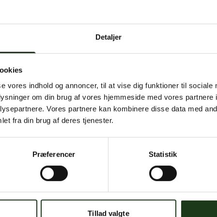
 intern serverfejl. Vi arbejder på at løse problemet. Prøv
senere.
Detaljer
mener, at dette er en fejl, kan du kontakte os på
mail@begravelse-horn
ookies
se vores indhold og annoncer, til at vise dig funktioner til sociale
Gå til forsiden
Gå tilbage
oplysninger om din brug af vores hjemmeside med vores partnere i
ysepartnere. Vores partnere kan kombinere disse data med andr
et fra din brug af deres tjenester.
Præferencer
Statistik
Har du brug for hjælp?
 dig. Du er velkommen til at kontakte os, hvis du har spørgsmål el
Tillad valgte
59 45 10 14
Find nærmeste afdeling