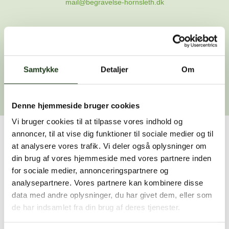
mail@begravelse-hornsleth.dk
Gå til forsiden
Samtykke
Gå tilbage
Detaljer
Om
Denne hjemmeside bruger cookies
Vi bruger cookies til at tilpasse vores indhold og
annoncer, til at vise dig funktioner til sociale medier og til
Har du brug for hjælp?
at analysere vores trafik. Vi deler også oplysninger om
din brug af vores hjemmeside med vores partnere inden
Vi er her for at hjælpe dig. Du er velkommen til at kontakte
for sociale medier, annonceringspartnere og
os, hvis du har spørgsmål eller brug for assistance.
analysepartnere. Vores partnere kan kombinere disse
data med andre oplysninger, du har givet dem, eller som
de har indsamlet fra din brug af deres tjenester.
59 45 10 14
Find nærmeste afdeling