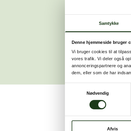
Der opstod en
Samtykke
Hvis du 
Denne hjemmeside bruger c
Vi bruger cookies til at tilpas
vores trafik. Vi deler også 
annonceringspartnere og anal
dem, eller som de har indsaml
Samtykkevalg
Nødvendig
Vi er her for at hjælpe
Afvis