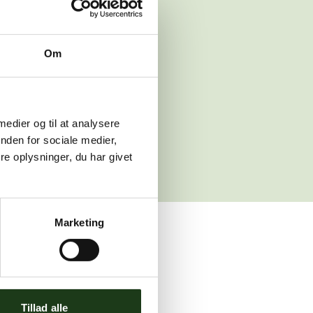
 venligst igen
Om
sleth.dk
 medier og til at analysere
nden for sociale medier,
e oplysninger, du har givet
Marketing
ler brug for assistance.
Tillad alle