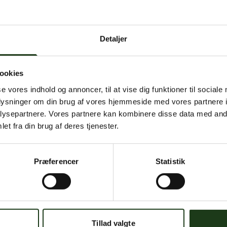
 intern serverfejl. Vi arbejder på at løse problemet. Prøv
senere.
Detaljer
mener, at dette er en fejl, kan du kontakte os på
mail@begravelse-horn
ookies
se vores indhold og annoncer, til at vise dig funktioner til sociale
Gå til forsiden
Gå tilbage
oplysninger om din brug af vores hjemmeside med vores partnere i
ysepartnere. Vores partnere kan kombinere disse data med andr
et fra din brug af deres tjenester.
Præferencer
Statistik
Har du brug for hjælp?
 dig. Du er velkommen til at kontakte os, hvis du har spørgsmål el
Tillad valgte
59 45 10 14
Find nærmeste afdeling