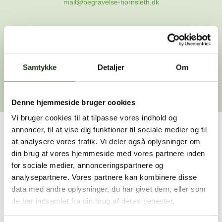
mail@begravelse-hornsleth.dk
Gå til forsiden
Samtykke
Gå tilbage
Detaljer
Om
Denne hjemmeside bruger cookies
Vi bruger cookies til at tilpasse vores indhold og
annoncer, til at vise dig funktioner til sociale medier og til
Har du brug for hjælp?
at analysere vores trafik. Vi deler også oplysninger om
din brug af vores hjemmeside med vores partnere inden
Vi er her for at hjælpe dig. Du er velkommen til at kontakte
for sociale medier, annonceringspartnere og
os, hvis du har spørgsmål eller brug for assistance.
analysepartnere. Vores partnere kan kombinere disse
data med andre oplysninger, du har givet dem, eller som
de har indsamlet fra din brug af deres tjenester.
59 45 10 14
Find nærmeste afdeling