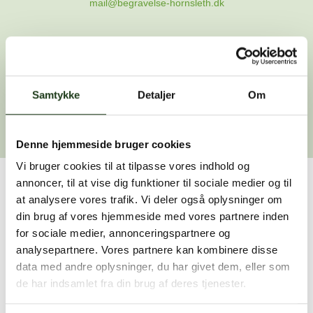
mail@begravelse-hornsleth.dk
Gå til forsiden
Samtykke
Gå tilbage
Detaljer
Om
Denne hjemmeside bruger cookies
Vi bruger cookies til at tilpasse vores indhold og
annoncer, til at vise dig funktioner til sociale medier og til
Har du brug for hjælp?
at analysere vores trafik. Vi deler også oplysninger om
din brug af vores hjemmeside med vores partnere inden
Vi er her for at hjælpe dig. Du er velkommen til at kontakte
for sociale medier, annonceringspartnere og
os, hvis du har spørgsmål eller brug for assistance.
analysepartnere. Vores partnere kan kombinere disse
data med andre oplysninger, du har givet dem, eller som
de har indsamlet fra din brug af deres tjenester.
59 45 10 14
Find nærmeste afdeling