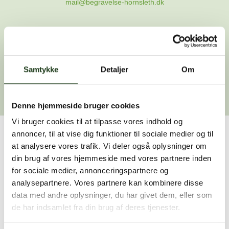
mail@begravelse-hornsleth.dk
Gå til forsiden
Samtykke
Gå tilbage
Detaljer
Om
Denne hjemmeside bruger cookies
Vi bruger cookies til at tilpasse vores indhold og
annoncer, til at vise dig funktioner til sociale medier og til
Har du brug for hjælp?
at analysere vores trafik. Vi deler også oplysninger om
din brug af vores hjemmeside med vores partnere inden
Vi er her for at hjælpe dig. Du er velkommen til at kontakte
for sociale medier, annonceringspartnere og
os, hvis du har spørgsmål eller brug for assistance.
analysepartnere. Vores partnere kan kombinere disse
data med andre oplysninger, du har givet dem, eller som
de har indsamlet fra din brug af deres tjenester.
59 45 10 14
Find nærmeste afdeling