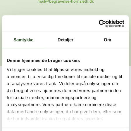
mail@begravelse-hornsleth.dk
Gå til forsiden
Samtykke
Gå tilbage
Detaljer
Om
Denne hjemmeside bruger cookies
Vi bruger cookies til at tilpasse vores indhold og
annoncer, til at vise dig funktioner til sociale medier og til
Har du brug for hjælp?
at analysere vores trafik. Vi deler også oplysninger om
din brug af vores hjemmeside med vores partnere inden
Vi er her for at hjælpe dig. Du er velkommen til at kontakte
for sociale medier, annonceringspartnere og
os, hvis du har spørgsmål eller brug for assistance.
analysepartnere. Vores partnere kan kombinere disse
data med andre oplysninger, du har givet dem, eller som
de har indsamlet fra din brug af deres tjenester.
59 45 10 14
Find nærmeste afdeling